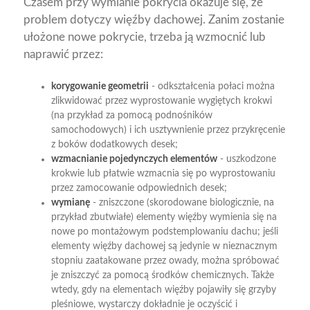
Czasem przy wymianie pokrycia okazuje się, że
problem dotyczy więźby dachowej. Zanim zostanie
ułożone nowe pokrycie, trzeba ją wzmocnić lub
naprawić przez:
korygowanie geometrii
- odkształcenia połaci można
zlikwidować przez wyprostowanie wygiętych krokwi
(na przykład za pomocą podnośników
samochodowych) i ich usztywnienie przez przykręcenie
z boków dodatkowych desek;
wzmacnianie pojedynczych elementów
- uszkodzone
krokwie lub płatwie wzmacnia się po wyprostowaniu
przez zamocowanie odpowiednich desek;
wymianę
- zniszczone (skorodowane biologicznie, na
przykład zbutwiałe) elementy więźby wymienia się na
nowe po montażowym podstemplowaniu dachu; jeśli
elementy więźby dachowej są jedynie w nieznacznym
stopniu zaatakowane przez owady, można spróbować
je zniszczyć za pomocą środków chemicznych. Także
wtedy, gdy na elementach więźby pojawiły się grzyby
pleśniowe, wystarczy dokładnie je oczyścić i