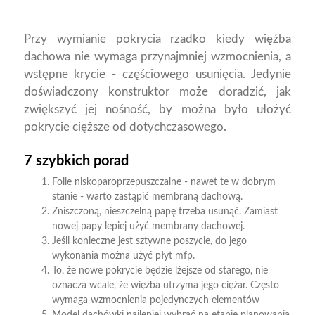
Przy wymianie pokrycia rzadko kiedy więźba
dachowa nie wymaga przynajmniej wzmocnienia, a
wstępne krycie - częściowego usunięcia. Jedynie
doświadczony konstruktor może doradzić, jak
zwiększyć jej nośność, by można było ułożyć
pokrycie cięższe od dotychczasowego.
7 szybkich porad
Folie niskoparoprzepuszczalne - nawet te w dobrym
stanie - warto zastąpić membraną dachową.
Zniszczoną, nieszczelną papę trzeba usunąć. Zamiast
nowej papy lepiej użyć membrany dachowej.
Jeśli konieczne jest sztywne poszycie, do jego
wykonania można użyć płyt mfp.
To, że nowe pokrycie będzie lżejsze od starego, nie
oznacza wcale, że więźba utrzyma jego ciężar. Często
wymaga wzmocnienia pojedynczych elementów
Model dachówki najlepiej wybrać na etapie planowania