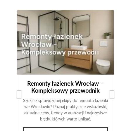
Wrocław Montaż Sufitów
Podwieszanych LED
Sufity podwieszane LED to coraz
popularniejsze rozwiązanie w dzisiejszych
czasach. Ich montaż nie tylko nadaje
pomieszczeniu nowoczesnego stylu, ale także
zapewnia odpowiednie oświetlenie.
WROCŁAW MONTAŻ SUFITÓW
PODWIESZANYCH LED