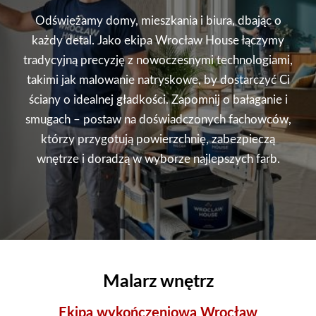
Odświeżamy domy, mieszkania i biura, dbając o
każdy detal. Jako ekipa Wrocław House łączymy
tradycyjną precyzję z nowoczesnymi technologiami,
takimi jak malowanie natryskowe, by dostarczyć Ci
ściany o idealnej gładkości. Zapomnij o bałaganie i
smugach – postaw na doświadczonych fachowców,
którzy przygotują powierzchnię, zabezpieczą
wnętrze i doradzą w wyborze najlepszych farb.
Malarz wnętrz
Ekipa wykończeniowa Wrocław