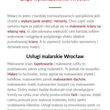
Malarz to jeden z bardziej rozchwytywanych specjalistów jeśli
chodzi o
wykańczanie wnętrz
i
remonty
. Choć część osób
samemu łapie za pędzel i decyduje się na
malowanie ściany na
własną rękę
, to zdecydowana większość ceni bardziej solidne
wykonanie i osiągnięcie pożądanego efektu idealnie
pomalowanej
ściany
. A to zapewnić może tylko wprawiony i
doświadczony malarz.
Usługi malarskie Wrocław
Malowanie ścian,
tapetowanie
i malowanie sufitu to
podstawowy zakres usług malarskich. To jednak nie wszystko.
Malarz
to fachowiec, który zajmie się malowaniem płytek i
kafelków, malowaniem paneli,
malowaniem dachów
,
malowaniem mebli, malowaniem boazerii czy malowaniem
tynku. Dobry malarz będzie doskonale znał obowiązujące
trendy na rynku oraz ofertę producentów
farb
i zapraw, dzięki
czemu pomoże przy wyborze materiału, który spełni
oczekiwania klientów. Usługi malarza są stosunkowo tanie, co