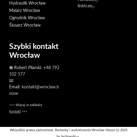
Hydraulik Wrocław
linktr.ee
Malarz Wrocław
Ogrodnik Wrocław
Ślusarz Wrocław
Szybki kontakt
Wrocław
☎️ Robert Pilarski:
+48 792
102 577
📧
Email:
kontakt@wroclaw.h
ouse
>>> Więcej w zakładce
Kontakt
<<<
Wszystkie prawa zastrzeżone. Remonty i wykończenia Wroclaw House (c) 2025
by
lechowski