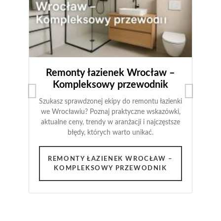
popularniejsze rozwiązanie w dzisiejszych
czasach. Ich montaż nie tylko nadaje
pomieszczeniu nowoczesnego stylu, ale także
zapewnia odpowiednie oświetlenie.
WROCŁAW MONTAŻ SUFITÓW
PODWIESZANYCH LED