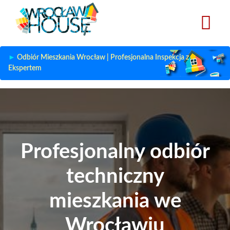
Przejdź
do
treści
Odbiór Mieszkania Wrocław | Profesjonalna Inspekcja z
Ekspertem
Profesjonalny odbiór
techniczny
mieszkania we
Wrocławiu