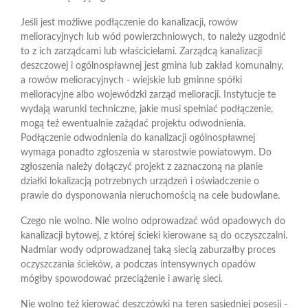
Jeśli jest możliwe podłączenie do kanalizacji, rowów
melioracyjnych lub wód powierzchniowych, to należy uzgodnić
to z ich zarządcami lub właścicielami. Zarządcą kanalizacji
deszczowej i ogólnospławnej jest gmina lub zakład komunalny,
a rowów melioracyjnych - wiejskie lub gminne spółki
melioracyjne albo wojewódzki zarząd melioracji. Instytucje te
wydają warunki techniczne, jakie musi spełniać podłączenie,
mogą też ewentualnie zażądać projektu odwodnienia.
Podłączenie odwodnienia do kanalizacji ogólnospławnej
wymaga ponadto zgłoszenia w starostwie powiatowym. Do
zgłoszenia należy dołączyć projekt z zaznaczoną na planie
działki lokalizacją potrzebnych urządzeń i oświadczenie o
prawie do dysponowania nieruchomością na cele budowlane.
Czego nie wolno. Nie wolno odprowadzać wód opadowych do
kanalizacji bytowej, z której ścieki kierowane są do oczyszczalni.
Nadmiar wody odprowadzanej taką siecią zaburzałby proces
oczyszczania ścieków, a podczas intensywnych opadów
mógłby spowodować przeciążenie i awarię sieci.
Nie wolno też kierować deszczówki na teren sąsiedniej posesji -