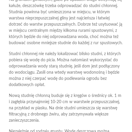
kałuże, deszczówkę trzeba odprowadzać do studni chłonnej.
Studnia powinna być umieszczona w miejscu, w którym
warstwa nieprzepuszczalnej gliny jest najcieńsza i łatwiej
dotrzeć do warstw przepuszczalnych. Dobrze też usytuować ją
w miejscu centralnym między kilkoma rurami spustowymi, z
których będzie do niej odprowadzana woda, choć można też
budować osobne mniejsze studnie do każdej z rur spustowych.
Studni chłonnej nie należy lokalizować blisko studni, z których
pobiera się wodę do picia. Można natomiast wykorzystać do
odprowadzania wody starą studnię, jeśli dom jest podłączony
do wodociągu. Zasili ona wtedy warstwę wodonośną i będzie
można z niej czerpać wodę do podlewania ogrodu bez
dodatkowych opłat.
Nową studnię chłonną buduje się z kręgów o średnicy ok. 1 m
i zagłębia przynajmniej 10-20 cm w warstwie przepuszczalnej,
na przykład w piasku. Na dnie studni umieszcza się warstwę
filtracyjną z drobnego żwiru, aby zatrzymywała większe
zanieczyszczenia.
Niezależnie od rodzaju gruntu. Wodę deszczową można