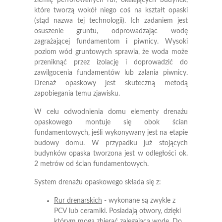
które tworzą wokół niego coś na kształt opaski
(stąd nazwa tej technologii). Ich zadaniem jest
osuszenie gruntu, odprowadzając wodę
zagrażającej fundamentom i piwnicy. Wysoki
poziom wód gruntowych sprawia, że woda może
przeniknąć przez izolację i doprowadzić do
zawilgocenia fundamentów lub zalania piwnicy.
Drenaż opaskowy jest skuteczną metodą
zapobiegania temu zjawisku.
W celu odwodnienia domu elementy drenażu
opaskowego montuje się obok ścian
fundamentowych, jeśli wykonywany jest na etapie
budowy domu. W przypadku już stojących
budynków opaska tworzona jest w odległości ok.
2 metrów od ścian fundamentowych.
System drenażu opaskowego składa się z:
Rur drenarskich
- wykonane są zwykle z
PCV lub ceramiki. Posiadają otwory, dzięki
którym mogą zbierać zalegającą wodę. Do