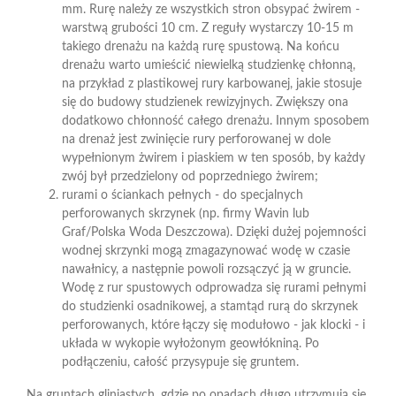
mm. Rurę należy ze wszystkich stron obsypać żwirem -
warstwą grubości 10 cm. Z reguły wystarczy 10-15 m
takiego drenażu na każdą rurę spustową. Na końcu
drenażu warto umieścić niewielką studzienkę chłonną,
na przykład z plastikowej rury karbowanej, jakie stosuje
się do budowy studzienek rewizyjnych. Zwiększy ona
dodatkowo chłonność całego drenażu. Innym sposobem
na drenaż jest zwinięcie rury perforowanej w dole
wypełnionym żwirem i piaskiem w ten sposób, by każdy
zwój był przedzielony od poprzedniego żwirem;
rurami o ściankach pełnych - do specjalnych
perforowanych skrzynek (np. firmy Wavin lub
Graf/Polska Woda Deszczowa). Dzięki dużej pojemności
wodnej skrzynki mogą zmagazynować wodę w czasie
nawałnicy, a następnie powoli rozsączyć ją w gruncie.
Wodę z rur spustowych odprowadza się rurami pełnymi
do studzienki osadnikowej, a stamtąd rurą do skrzynek
perforowanych, które łączy się modułowo - jak klocki - i
układa w wykopie wyłożonym geowłókniną. Po
podłączeniu, całość przysypuje się gruntem.
Na gruntach gliniastych, gdzie po opadach długo utrzymują się