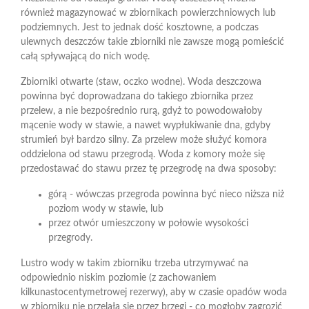
również magazynować w zbiornikach powierzchniowych lub
podziemnych. Jest to jednak dość kosztowne, a podczas
ulewnych deszczów takie zbiorniki nie zawsze mogą pomieścić
całą spływającą do nich wodę.
Zbiorniki otwarte (staw, oczko wodne). Woda deszczowa
powinna być doprowadzana do takiego zbiornika przez
przelew, a nie bezpośrednio rurą, gdyż to powodowałoby
mącenie wody w stawie, a nawet wypłukiwanie dna, gdyby
strumień był bardzo silny. Za przelew może służyć komora
oddzielona od stawu przegrodą. Woda z komory może się
przedostawać do stawu przez tę przegrodę na dwa sposoby:
górą - wówczas przegroda powinna być nieco niższa niż
poziom wody w stawie, lub
przez otwór umieszczony w połowie wysokości
przegrody.
Lustro wody w takim zbiorniku trzeba utrzymywać na
odpowiednio niskim poziomie (z zachowaniem
kilkunastocentymetrowej rezerwy), aby w czasie opadów woda
w zbiorniku nie przelała się przez brzegi - co mogłoby zagrozić