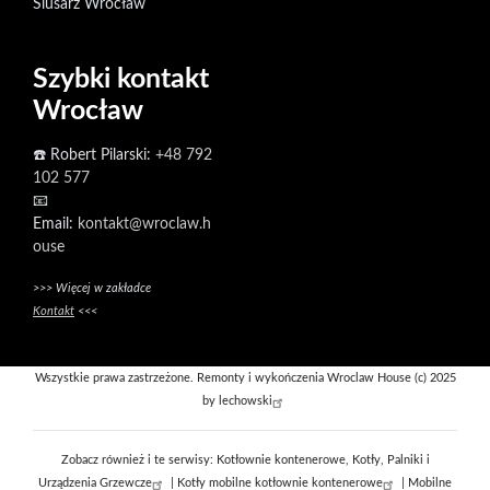
Ślusarz Wrocław
Szybki kontakt
Wrocław
☎️ Robert Pilarski:
+48 792
102 577
📧
Email:
kontakt@wroclaw.h
ouse
>>> Więcej w zakładce
Kontakt
<<<
Wszystkie prawa zastrzeżone. Remonty i wykończenia Wroclaw House (c) 2025
by
lechowski
Zobacz również i te serwisy:
Kotłownie kontenerowe, Kotły, Palniki i
Urządzenia Grzewcze
|
Kotły mobilne kotłownie kontenerowe
|
Mobilne