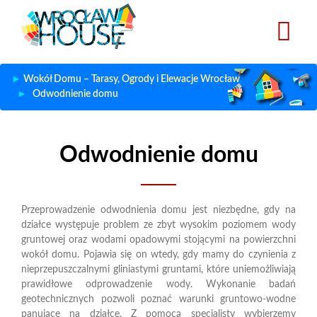
Przejdź
do
treści
Wokół Domu – Tarasy, Ogrody i Elewacje Wrocław
Odwodnienie domu
Odwodnienie domu
Przeprowadzenie odwodnienia domu jest niezbędne, gdy na
działce występuje problem ze zbyt wysokim poziomem wody
gruntowej oraz wodami opadowymi stojącymi na powierzchni
wokół domu. Pojawia się on wtedy, gdy mamy do czynienia z
nieprzepuszczalnymi gliniastymi gruntami, które uniemożliwiają
prawidłowe odprowadzenie wody. Wykonanie badań
geotechnicznych pozwoli poznać warunki gruntowo-wodne
panujące na działce. Z pomocą specjalisty wybierzemy