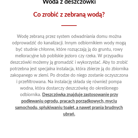
Woda z deszczówki
Co zrobić z zebraną wodą?
Wodę zebraną przez system odwadniania domu można
odprowadzić do kanalizacji. Innym odbiornikiem wody mogą
być studnie chłonne, które rozsączają ją do gruntu, rowy
melioracyjne lub pobliskie jezioro czy rzeka. W przypadku
deszczówki możemy ją gromadzić i wykorzystać. Aby to zrobić
potrzebna jest specjalna instalacja, która zbierze ją do zbiornika
zakopanego w ziemi. Po drodze do niego zostanie oczyszczona
i przefiltrowana. Na instalację składa się również pompa
wodna, która dostarczy deszczówkę do określonego
odbiornika.
Deszczówka znajduje zastosowanie przy
podlewaniu ogrodu, pracach porządkowych, myciu
samochodu, spłukiwaniu toalet, a nawet prania brudnych
ubrań.