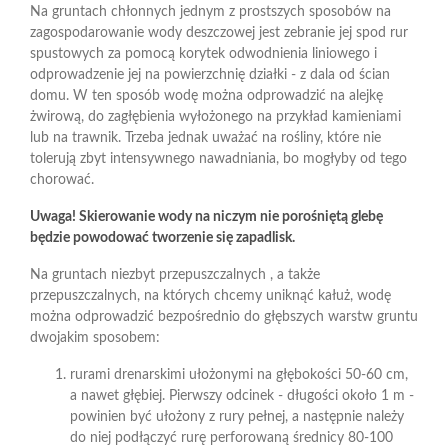
Na gruntach chłonnych jednym z prostszych sposobów na
zagospodarowanie wody deszczowej jest zebranie jej spod rur
spustowych za pomocą korytek odwodnienia liniowego i
odprowadzenie jej na powierzchnię działki - z dala od ścian
domu. W ten sposób wodę można odprowadzić na alejkę
żwirową, do zagłębienia wyłożonego na przykład kamieniami
lub na trawnik. Trzeba jednak uważać na rośliny, które nie
tolerują zbyt intensywnego nawadniania, bo mogłyby od tego
chorować.
Uwaga! Skierowanie wody na niczym nie porośniętą glebę
będzie powodować tworzenie się zapadlisk.
Na gruntach niezbyt przepuszczalnych , a także
przepuszczalnych, na których chcemy uniknąć kałuż, wodę
można odprowadzić bezpośrednio do głębszych warstw gruntu
dwojakim sposobem:
rurami drenarskimi ułożonymi na głębokości 50-60 cm,
a nawet głębiej. Pierwszy odcinek - długości około 1 m -
powinien być ułożony z rury pełnej, a następnie należy
do niej podłączyć rurę perforowaną średnicy 80-100