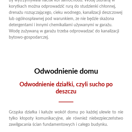
by wytrzymywała nacisk kół samochodu. Wodę zebraną w
korytkach można odprowadzić rurą do studzienki chłonnej,
drenażu rozsączającego, cieku wodnego, kanalizacji deszczowej
lub ogólnospławnej pod warunkiem, ze nie będzie skażona
detergentami i innymi chemikaliami używanymi w garażu.
Wodę zużywaną w garażu trzeba odprowadzać do kanalizacji
bytowo-gospodarczej.
Odwodnienie domu
Odwodnienie działki, czyli sucho po
deszczu
Grząska działka i kałuże wokół domu po każdej ulewie to nie
tylko kłopoty komunikacyjne, ale również niebezpieczeństwo
zawilgacania ścian fundamentowych i całego budynku.