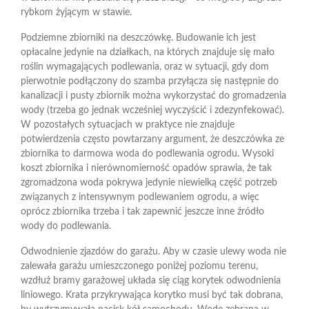
rybkom żyjącym w stawie.
Podziemne zbiorniki na deszczówkę. Budowanie ich jest
opłacalne jedynie na działkach, na których znajduje się mało
roślin wymagających podlewania, oraz w sytuacji, gdy dom
pierwotnie podłączony do szamba przyłącza się następnie do
kanalizacji i pusty zbiornik można wykorzystać do gromadzenia
wody (trzeba go jednak wcześniej wyczyścić i zdezynfekować).
W pozostałych sytuacjach w praktyce nie znajduje
potwierdzenia często powtarzany argument, że deszczówka ze
zbiornika to darmowa woda do podlewania ogrodu. Wysoki
koszt zbiornika i nierównomierność opadów sprawia, że tak
zgromadzona woda pokrywa jedynie niewielką część potrzeb
związanych z intensywnym podlewaniem ogrodu, a więc
oprócz zbiornika trzeba i tak zapewnić jeszcze inne źródło
wody do podlewania.
Odwodnienie zjazdów do garażu. Aby w czasie ulewy woda nie
zalewała garażu umieszczonego poniżej poziomu terenu,
wzdłuż bramy garażowej układa się ciąg korytek odwodnienia
liniowego. Krata przykrywająca korytko musi być tak dobrana,