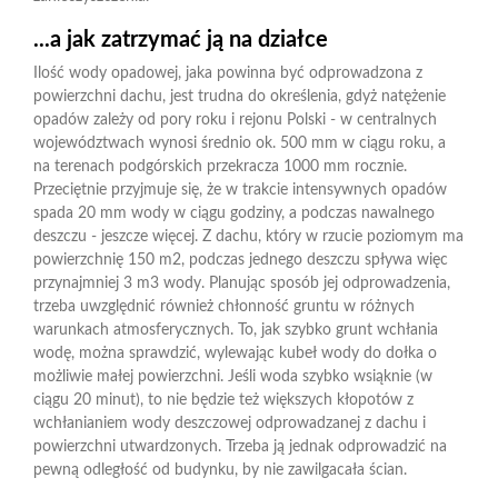
...a jak zatrzymać ją na działce
Ilość wody opadowej, jaka powinna być odprowadzona z
powierzchni dachu, jest trudna do określenia, gdyż natężenie
opadów zależy od pory roku i rejonu Polski - w centralnych
województwach wynosi średnio ok. 500 mm w ciągu roku, a
na terenach podgórskich przekracza 1000 mm rocznie.
Przeciętnie przyjmuje się, że w trakcie intensywnych opadów
spada 20 mm wody w ciągu godziny, a podczas nawalnego
deszczu - jeszcze więcej. Z dachu, który w rzucie poziomym ma
powierzchnię 150 m2, podczas jednego deszczu spływa więc
przynajmniej 3 m3 wody. Planując sposób jej odprowadzenia,
trzeba uwzględnić również chłonność gruntu w różnych
warunkach atmosferycznych. To, jak szybko grunt wchłania
wodę, można sprawdzić, wylewając kubeł wody do dołka o
możliwie małej powierzchni. Jeśli woda szybko wsiąknie (w
ciągu 20 minut), to nie będzie też większych kłopotów z
wchłanianiem wody deszczowej odprowadzanej z dachu i
powierzchni utwardzonych. Trzeba ją jednak odprowadzić na
pewną odległość od budynku, by nie zawilgacała ścian.