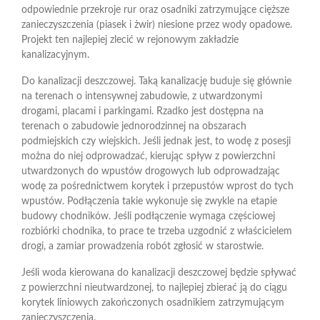
odpowiednie przekroje rur oraz osadniki zatrzymujące cięższe
zanieczyszczenia (piasek i żwir) niesione przez wody opadowe.
Projekt ten najlepiej zlecić w rejonowym zakładzie
kanalizacyjnym.
Do kanalizacji deszczowej. Taką kanalizację buduje się głównie
na terenach o intensywnej zabudowie, z utwardzonymi
drogami, placami i parkingami. Rzadko jest dostępna na
terenach o zabudowie jednorodzinnej na obszarach
podmiejskich czy wiejskich. Jeśli jednak jest, to wodę z posesji
można do niej odprowadzać, kierując spływ z powierzchni
utwardzonych do wpustów drogowych lub odprowadzając
wodę za pośrednictwem korytek i przepustów wprost do tych
wpustów. Podłączenia takie wykonuje się zwykle na etapie
budowy chodników. Jeśli podłączenie wymaga częściowej
rozbiórki chodnika, to prace te trzeba uzgodnić z właścicielem
drogi, a zamiar prowadzenia robót zgłosić w starostwie.
Jeśli woda kierowana do kanalizacji deszczowej będzie spływać
z powierzchni nieutwardzonej, to najlepiej zbierać ją do ciągu
korytek liniowych zakończonych osadnikiem zatrzymującym
zanieczyszczenia.