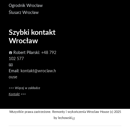
Ogrodnik Wrocław
Ślusarz Wrocław
Szybki kontakt
Wrocław
☎️ Robert Pilarski:
+48 792
102 577
📧
Email:
kontakt@wroclaw.h
ouse
>>> Więcej w zakładce
Kontakt
<<<
Wszystkie prawa zastrzeżone. Remonty i wykończenia Wroclaw House (c) 2025
by
lechowski