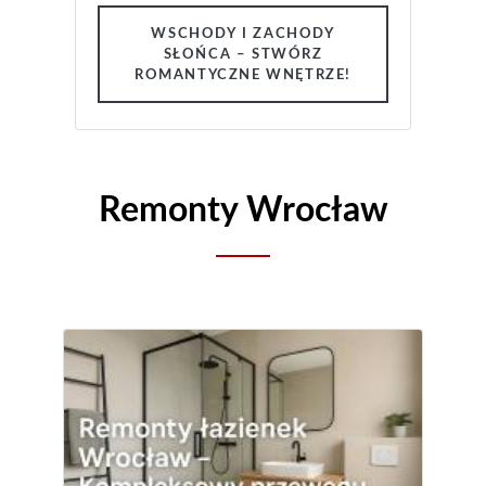
WSCHODY I ZACHODY
SŁOŃCA – STWÓRZ
ROMANTYCZNE WNĘTRZE!
Remonty Wrocław
Wrocław Montaż Sufitów
Podwieszanych LED
Sufity podwieszane LED to coraz
popularniejsze rozwiązanie w dzisiejszych
czasach. Ich montaż nie tylko nadaje