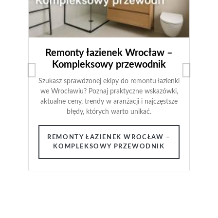
pomieszczeniu nowoczesnego stylu, ale także
zapewnia odpowiednie oświetlenie.
WROCŁAW MONTAŻ SUFITÓW
PODWIESZANYCH LED