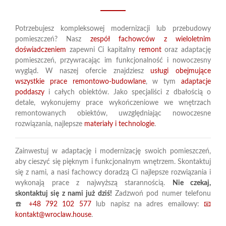
Potrzebujesz kompleksowej modernizacji lub przebudowy
pomieszczeń? Nasz
zespół fachowców z wieloletnim
doświadczeniem
zapewni Ci kapitalny
remont
oraz adaptację
pomieszczeń, przywracając im funkcjonalność i nowoczesny
wygląd. W naszej ofercie znajdziesz
usługi obejmujące
wszystkie prace remontowo-budowlane
, w tym
adaptacje
poddaszy
i całych obiektów. Jako specjaliści z dbałością o
detale, wykonujemy prace wykończeniowe we wnętrzach
remontowanych obiektów, uwzględniając nowoczesne
rozwiązania, najlepsze
materiały i technologie
.
Zainwestuj w adaptację i modernizację swoich pomieszczeń,
aby cieszyć się pięknym i funkcjonalnym wnętrzem. Skontaktuj
się z nami, a nasi fachowcy doradzą Ci najlepsze rozwiązania i
wykonają prace z najwyższą starannością.
Nie czekaj,
skontaktuj się z nami już dziś!
Zadzwoń pod numer telefonu
☎️
+48 792 102 577
lub napisz na adres emailowy:
📧
kontakt@wroclaw.house
.