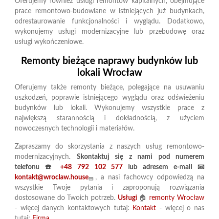
Oferujemy również usługi remontów kapitalnych, obejmujące
prace remontowo-budowlane w istniejących już budynkach,
odrestaurowanie funkcjonalności i wyglądu. Dodatkowo,
wykonujemy usługi modernizacyjne lub przebudowę oraz
usługi wykończeniowe.
Remonty bieżące naprawy budynków lub
lokali Wrocław
Oferujemy także remonty bieżące, polegające na usuwaniu
uszkodzeń, poprawie istniejącego wyglądu oraz odświeżeniu
budynków lub lokali. Wykonujemy wszystkie prace z
największą starannością i dokładnością, z użyciem
nowoczesnych technologii i materiałów.
Zapraszamy do skorzystania z naszych usług remontowo-
modernizacyjnych.
Skontaktuj się z nami pod numerem
telefonu ☎️
+48 792 102 577
lub adresem e-mail 📧
kontakt@wroclaw.house
, a nasi fachowcy odpowiedzą na
wszystkie Twoje pytania i zaproponują rozwiązania
dostosowane do Twoich potrzeb.
Usługi
🏠
remonty Wrocław
- więcej danych kontaktowych tutaj:
Kontakt
- ​​​​​​​więcej o nas
tutaj:
Firma
.