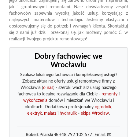
jego okolicach. Zajmujemy się zarówno drobnymi naprawami,
jak i gruntownymi remontami. Nasz doświadczony zespół
fachowców zapewnia wysoką jakość usług, korzystając z
najlepszych materiałów i technologii. Jesteśmy elastyczni i
dostosowujemy się do potrzeb i wymagań klienta. Skontaktuj
się z nami już dziś i przekonaj się, jak możemy pomóc Ci w
realizacji Twojego projektu remontowego!
Dobry fachowiec we
Wrocławiu
Szukasz lokalnego fachowca i kompleksowej usługi?
Zobacz aktualne oferty usługi remontowe firmy z
Wrocławia (
o nas
) - szeroki wachlarz usług naszego
fachowca to idealne rozwiązanie dla Ciebie -
remonty
i
wykończenia
domów i mieszkań we Wrocławiu i
okolicach. Dodatkowo profesjonalny
ogrodnik
,
elektryk
,
malarz
i
hydraulik
-
ekipa Wrocław
.
Robert Pilarski
☎️ +48 792 102 577 Email: 📧