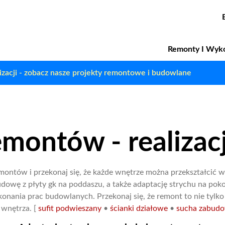
Przejdź
do
treści
Remonty I Wyk
lizacji - zobacz nasze projekty remontowe i budowlane
remontów - realiza
emontów i przekonaj się, że każde wnętrze można przekształcić w
dowę z płyty gk na poddaszu, a także adaptację strychu na pokoj
onania prac budowlanych. Przekonaj się, że remont to nie tylko 
wnętrza. [
sufit podwieszany
•
ścianki działowe
•
sucha zabudo