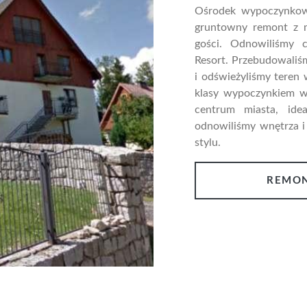
Ośrodek wypoczynkowy
gruntowny remont z m
gości. Odnowiliśmy
Resort. Przebudowaliś
i odświeżyliśmy teren 
klasy wypoczynkiem w 
centrum miasta, id
odnowiliśmy wnętrza i
stylu.
REMON