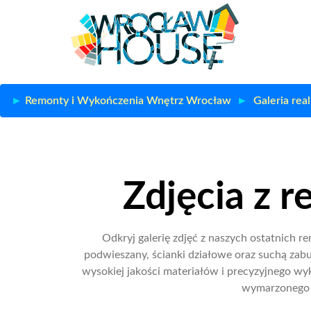
Remonty i Wykończenia Wnętrz Wrocław
Galeria rea
Zdjęcia z 
Odkryj galerię zdjęć z naszych ostatnich r
podwieszany, ścianki działowe oraz suchą zabu
wysokiej jakości materiałów i precyzyjnego wyk
wymarzonego 