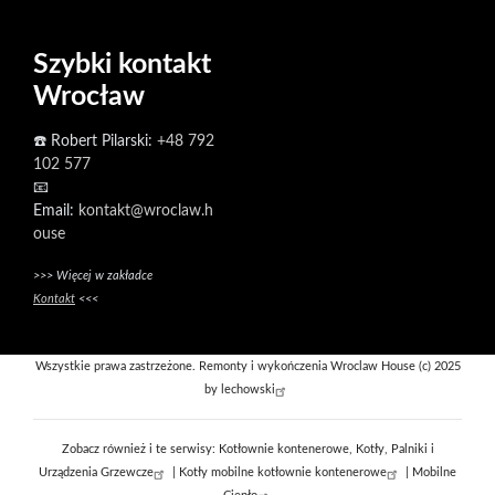
Szybki kontakt
Wrocław
☎️ Robert Pilarski:
+48 792
102 577
📧
Email:
kontakt@wroclaw.h
ouse
>>> Więcej w zakładce
Kontakt
<<<
Wszystkie prawa zastrzeżone. Remonty i wykończenia Wroclaw House (c) 2025
by
lechowski
Zobacz również i te serwisy:
Kotłownie kontenerowe, Kotły, Palniki i
Urządzenia Grzewcze
|
Kotły mobilne kotłownie kontenerowe
|
Mobilne