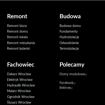
Remont
Budowa
Remont biura
Budowa domu
Remont domu
Fundamenty
Remont lokalu
Hydroizolacje
Remont mieszkania
Odwodnienie
Remont łazienki
Termoizolacje
Fachowiec
Polecamy
Dekarz Wrocław
Domy modułowe
Elektryk Wrocław
Facebook
Hydraulik Wrocław
linktr.ee
Malarz Wrocław
Ogrodnik Wrocław
Ślusarz Wrocław