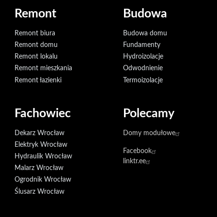
Remont
Budowa
Remont biura
Budowa domu
Remont domu
Fundamenty
Remont lokalu
Hydroizolacje
Remont mieszkania
Odwodnienie
Remont łazienki
Termoizolacje
Fachowiec
Polecamy
Dekarz Wrocław
Domy modułowe
Elektryk Wrocław
Facebook
Hydraulik Wrocław
linktr.ee
Malarz Wrocław
Ogrodnik Wrocław
Ślusarz Wrocław