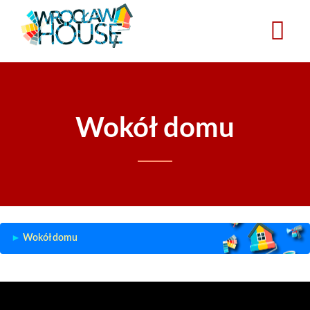
Przejdź
do
treści
Wokół domu
Wokół domu