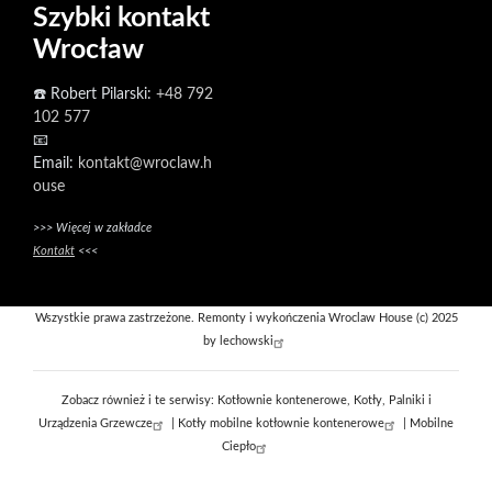
Szybki kontakt
Wrocław
☎️ Robert Pilarski:
+48 792
102 577
📧
Email:
kontakt@wroclaw.h
ouse
>>> Więcej w zakładce
Kontakt
<<<
Wszystkie prawa zastrzeżone. Remonty i wykończenia Wroclaw House (c) 2025
by
lechowski
Zobacz również i te serwisy:
Kotłownie kontenerowe, Kotły, Palniki i
Urządzenia Grzewcze
|
Kotły mobilne kotłownie kontenerowe
|
Mobilne
Ciepło
slot online gacor
slot online terpercaya
bandar togel online
togel resmi
server thailand
slot terbaik