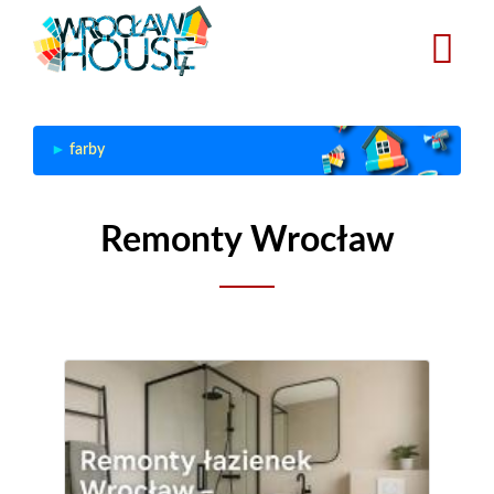
Przejdź
do
treści
farby
Remonty Wrocław